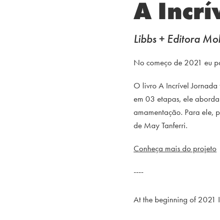
A Incr
Libbs + Editora Mo
No começo de 2021 eu part
O livro A Incrível Jornad
em 03 etapas, ele aborda 
amamentação. Para ele, pu
de May Tanferri.
Conheça mais do projeto
----
At the beginning of 2021 I